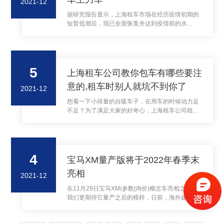
2021-12
据研究报告显示，上海租车市场在经历疫情初期的
短暂低潮后，现已全面恢复并达到疫情前的水
平，“90后”已成租车主力军，低碳租车出行为。
5
上海租车公司教你包车有哪些要注
意的,租车时别人就坑不到你了
2021-12
想看一下小排量的自吸车子，在用车的时候动力足
不足？为了满足大家的好奇心，上海租车公司租了
一台1.5的宝来。租车在拿车的时候需要注意哪些事
项呢？
4
宝马XM量产版将于2022年春季末
亮相
2021-12
在11月29日宝马XM(参数|询价)概念车亮相之后，
我们更期待它量产之后的模样，日前，海外媒体透
露，宝马XM量产版将会在2022年春季结束时亮
相。