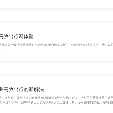
高效出行新体验
游或大型活动接驳等场景对出行效率的要求日益提升。传统自驾的精力消耗、网约车
..
业高效出行的新解法
法，近年来，随着上海城市化进程的加速和产业布局的扩张，企业员工通勤难题日益
勤时间达47分钟，超60%的上班族需换乘2次以上交通工具。面对拥堵的交通、高昂的
成为提升组织效率、优化人力资源管理的新选择。 ...