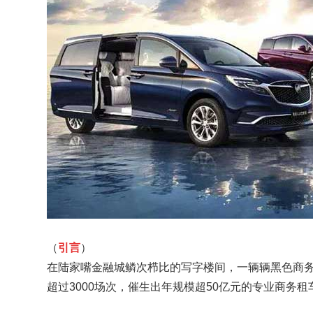
（
引言
）
在陆家嘴金融城鳞次栉比的写字楼间，一辆辆黑色商
超过3000场次，催生出年规模超50亿元的专业商