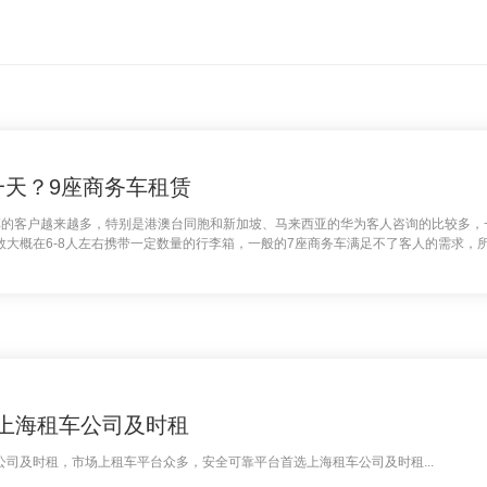
一天？9座商务车租赁
的客户越来越多，特别是港澳台同胞和新加坡、马来西亚的华为客人咨询的比较多，一
大概在6-8人左右携带一定数量的行李箱，一般的7座商务车满足不了客人的需求，
款9座奔驰商务中巴车空间宽敞、车辆配备豪华航空座椅，正是短、长途旅行最佳选择！
上海租车公司及时租
司及时租，市场上租车平台众多，安全可靠平台首选上海租车公司及时租...