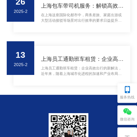
26
上海包车带司机服务：解锁高效出行新体验
2025-2
在上海这座国际化都市中，商务差旅、家庭出游或
大型活动接驳等场景对出行效率的要求日益提升。
传统自驾的精力消耗、网约车的车型限制，让‌「包
车带司」‌服务逐渐成为品质出行的首选。...
13
上海员工通勤班车租赁：企业高效出行的新解法
2025-2
上海员工通勤班车租赁：企业高效出行的新解法，
近年来，随着上海城市化进程的加速和产业布局的
扩张，企业员工通勤难题日益凸显。据《2023年上
海通勤报告》显示，全市平均通勤时间达47分钟，
超60%的上班族需换乘2次以上交通工具。面对拥
堵的交通、高昂的用车成本和员工对通勤体验的强
服务热线
烈诉求，企业班车租赁服务正成为提升组织效率、
优化人力资源管理的新选择。 ...
微信咨询