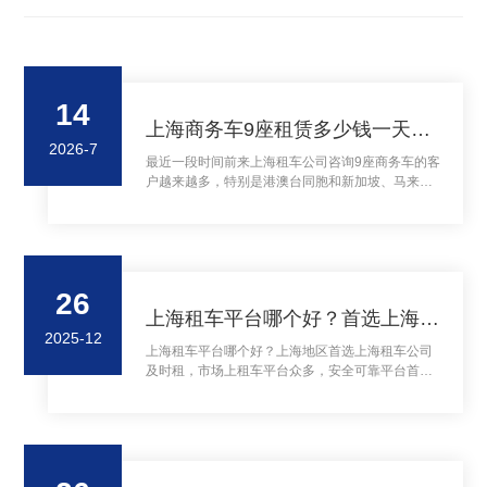
14
上海商务车9座租赁多少钱一天？9座商务车租赁
2026-7
最近一段时间前来上海租车公司咨询9座商务车的客
户越来越多，特别是港澳台同胞和新加坡、马来西
亚的华为客人咨询的比较多，一般是1-2个家庭组团
来上海及上海周边地区旅游用车，人数大概在6-8人
左右携带一定数量的行李箱，一般的7座商务车满足
不了客人的需求，所以很多客人看中了上海租车公
司的9座奔驰商务中巴车，这款9座奔驰商务中巴车
26
空间宽敞、车辆配备豪华航空座椅，正是短、长途
上海租车平台哪个好？首选上海租车公司及时租
旅行最佳选择！...
2025-12
上海租车平台哪个好？上海地区首选上海租车公司
及时租，市场上租车平台众多，安全可靠平台首选
上海租车公司及时租...