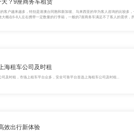
一天？9座商务车租赁
的客户越来越多，特别是港澳台同胞和新加坡、马来西亚的华为客人咨询的比较多，一
大概在6-8人左右携带一定数量的行李箱，一般的7座商务车满足不了客人的需求，
款9座奔驰商务中巴车空间宽敞、车辆配备豪华航空座椅，正是短、长途旅行最佳选择！
上海租车公司及时租
司及时租，市场上租车平台众多，安全可靠平台首选上海租车公司及时租...
高效出行新体验