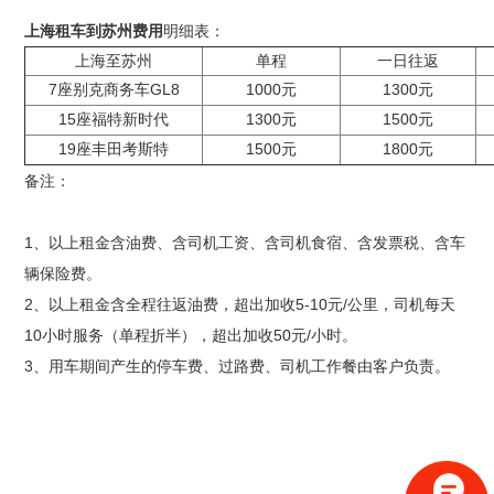
上海租车到苏州费用
明细表：
上海至苏州
单程
一日往返
7
座别克商务车GL8
1000
元
1300
元
15
座福特新时代
1300
元
1500
元
19
座丰田考斯特
1500
元
1800
元
备注：
1、以上租金含油费、含司机工资、含司机食宿、含发票税、含车
辆保险费。
2、以上租金含全程往返油费，超出加收5-10元/公里，司机每天
10小时服务（单程折半），超出加收50元/小时。
3、用车期间产生的停车费、过路费、司机工作餐由客户负责。