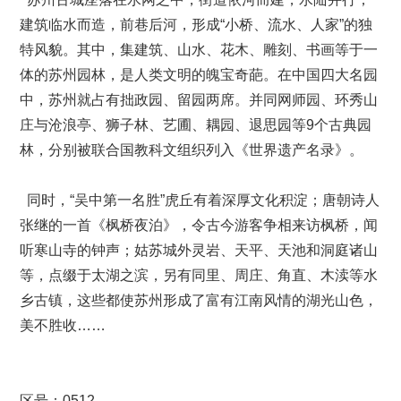
建筑临水而造，前巷后河，形成“小桥、流水、人家”的独
特风貌。其中，集建筑、山水、花木、雕刻、书画等于一
体的苏州园林，是人类文明的魄宝奇葩。在中国四大名园
中，苏州就占有拙政园、留园两席。并同网师园、环秀山
庄与沧浪亭、狮子林、艺圃、耦园、退思园等9个古典园
林，分别被联合国教科文组织列入《世界遗产名录》。
同时，“吴中第一名胜”虎丘有着深厚文化积淀；唐朝诗人
张继的一首《枫桥夜泊》，令古今游客争相来访枫桥，闻
听寒山寺的钟声；姑苏城外灵岩、天平、天池和洞庭诸山
等，点缀于太湖之滨，另有同里、周庄、角直、木渎等水
乡古镇，这些都使苏州形成了富有江南风情的湖光山色，
美不胜收……
区号：0512