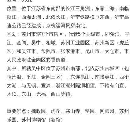
位置：位于江苏省东南部的长江三角洲，东靠上海，南临
浙江，西濒太湖，北依长江，沪宁铁路横亘东西，沪宁高
速公路已经建成，京杭运河贯穿南北。
区划：苏州市辖7个市辖区，代管5个县级市，即沧浪、平
江、金阊、吴中、相城、苏州工业园区、苏州新区（虎丘
区）和吴江市、常熟市、张家港市、昆山市、太仓市。市
人民政府驻金阊区彩香街道。
其中，所辖吴中区位于苏州市南部，北依苏州古城区（包
括沧浪、平江、金阊三区），东连昆山，南接吴江，西衔
太湖，与无锡、宜兴、浙江湖州隔湖相望。下辖有甪直、
木渎、东山、光福、西山等镇。
重要景点：拙政园、虎丘、寒山寺、留园、网师园、苏州
乐园、苏州博物馆（新馆）