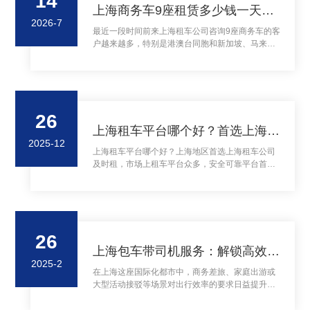
14
上海商务车9座租赁多少钱一天？9座商务车租赁
2026-7
最近一段时间前来上海租车公司咨询9座商务车的客
户越来越多，特别是港澳台同胞和新加坡、马来西
亚的华为客人咨询的比较多，一般是1-2个家庭组团
来上海及上海周边地区旅游用车，人数大概在6-8人
左右携带一定数量的行李箱，一般的7座商务车满足
不了客人的需求，所以很多客人看中了上海租车公
司的9座奔驰商务中巴车，这款9座奔驰商务中巴车
26
空间宽敞、车辆配备豪华航空座椅，正是短、长途
上海租车平台哪个好？首选上海租车公司及时租
旅行最佳选择！...
2025-12
上海租车平台哪个好？上海地区首选上海租车公司
及时租，市场上租车平台众多，安全可靠平台首选
上海租车公司及时租...
26
上海包车带司机服务：解锁高效出行新体验
2025-2
在上海这座国际化都市中，商务差旅、家庭出游或
大型活动接驳等场景对出行效率的要求日益提升。
传统自驾的精力消耗、网约车的车型限制，让‌「包
车带司」‌服务逐渐成为品质出行的首选。...