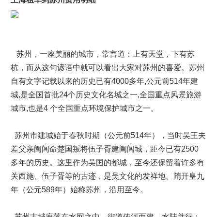
苏州，一座美丽的城市，常言道：上有天堂，下有苏
杭，而从这句谚语中就可以看出大家对苏州的喜爱。苏州
自有文字记载以来的历史已有4000多年,公元前514年建
城,是全国首批24个历史文化名城之一,全国重点风景旅游
城市,也是4 个全国重点环境保护城市之一。
苏州市建城始于春秋时期（公元前514年），当时吴王夫
差父亲阖闾命楚国叛将伍子胥建阖闾城，距今已有2500
多年的历史。这里作为吴国的都城，至今还保留着许多有
关西施、伍子胥等的古迹，是吴文化的发祥地。隋开皇九
年（公元589年）始称苏州，沿用至今。
苏州古城座落在水网之中，街道依河而建，水陆并行；