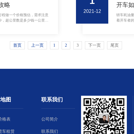
1
攻略
开车
2021-12
行程做一个价格预估，需求注意
轿车耗油
少，超公里数是多少钱一公里等
着开车者
享开车如
首页
上一页
1
2
3
下一页
尾页
站地图
联系我们
价格表
公司简介
货车租赁
联系我们