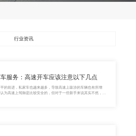
行业资讯
租车服务：高速开车应该注意以下几点
水平的前进，私家车也越来越多，导致高速上跋涉的车辆也有所增
人认为高速上驾御是比较安全的，但对于一些新手来说其实不然，必
了解到具体的开车留心事项，做到安全出行！具体如下：