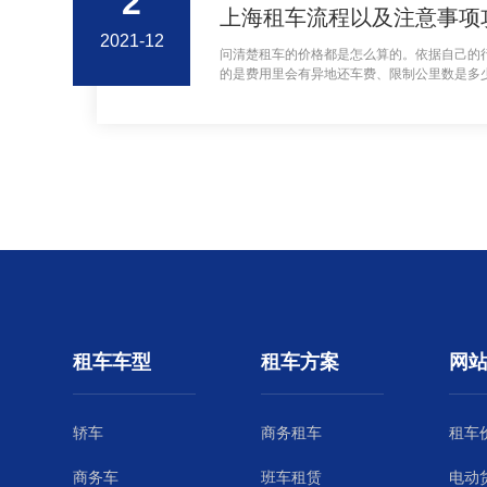
2
上海租车流程以及注意事项
2021-12
问清楚租车的价格都是怎么算的。依据自己的
的是费用里会有异地还车费、限制公里数是多
等细节费用，都要问清楚。
租车车型
租车方案
网
轿车
商务租车
租车
商务车
班车租赁
电动