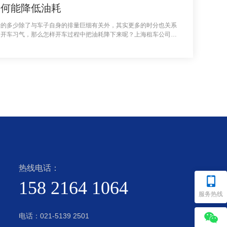
如何能降低油耗
量的多少除了与车子自身的排量巨细有关外，其实更多的时分也关系
的开车习气，那么怎样开车过程中把油耗降下来呢？上海租车公司分
何能降低油耗的相关经验
热线电话：
158 2164 1064
服务热线
电话：
021-5139 2501